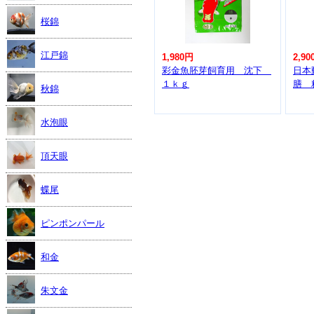
桜錦
江戸錦
1,980円
2,90
彩金魚胚芽飼育用 沈下
日本
１ｋｇ
膳 
秋錦
水泡眼
頂天眼
蝶尾
ピンポンパール
和金
朱文金