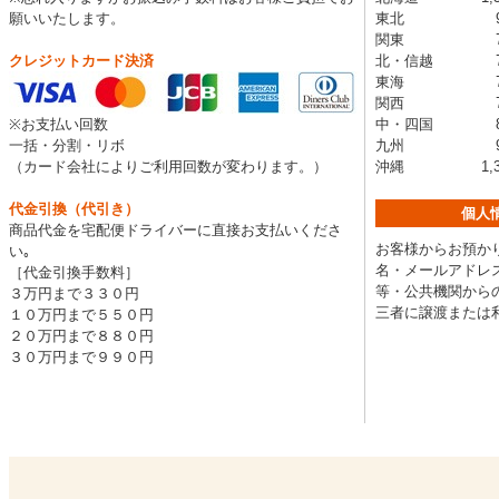
願いいたします。
東北 99
関東 77
クレジットカード決済
北・信越 77
東海 77
関西 77
※お支払い回数
中・四国 88
一括・分割・リボ
九州 99
（カード会社によりご利用回数が変わります。）
沖縄 1,32
代金引換（代引き）
個人
商品代金を宅配便ドライバーに直接お支払いくださ
お客様からお預かり
い｡
名・メールアドレス
［代金引換手数料］
等・公共機関から
３万円まで３３０円
三者に譲渡または
１０万円まで５５０円
２０万円まで８８０円
３０万円まで９９０円