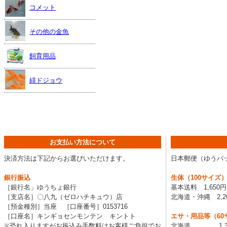
コメット
その他の金魚
飼育用品
緋ドジョウ
お支払い方法について
決済方法は下記からお選びいただけます。
日本郵便（ゆうパ
銀行振込
生体（100サイズ
［銀行名」ゆうちょ銀行
基本送料 1,650
［支店名］〇八九（ゼロハチキュウ）店
北海道・沖縄 2,2
［預金種別］当座 ［口座番号］0153716
［口座名］キンギョセンモンテン キントト
エサ・用品等（60
※恐れ入りますがお振込み手数料はお客様ご負担でお
北海道 1,3