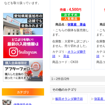
などを取り扱っています。
4,500
売価：
円
商品名：
弥富産 茶金
商
・こちらの個体を販売致し
・こ
ます。
ます
在庫数：
大変申し訳ござい
在庫
ません。売り切れました。
ませ
カテゴリ：
オランダ獅子
カテ
頭
>
茶金
頭
商品コード：
CK03
商品
1～2件目/2件
その他のカテゴリ
カテゴリ
飯田オランダ獅子頭
弥富産
伊藤保氏作魚