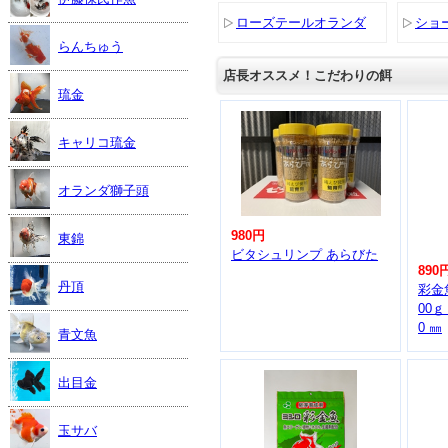
ローズテールオランダ
ショ
らんちゅう
店長オススメ！こだわりの餌
琉金
キャリコ琉金
オランダ獅子頭
980円
東錦
ビタシュリンプ あらびた
890
丹頂
彩金
00ｇ
0 ㎜
青文魚
出目金
玉サバ