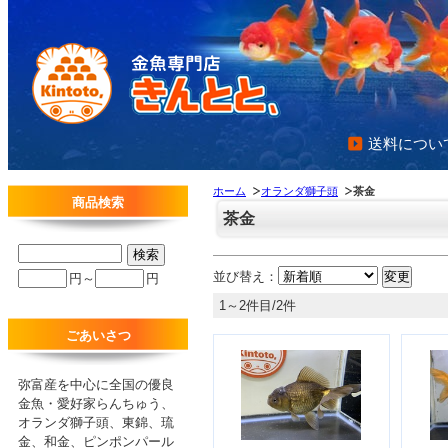
送料につい
ホーム
オランダ獅子頭
茶金
商品検索
茶金
並び替え：
円～
円
1～2件目/2件
ごあいさつ
弥富産を中心に全国の優良
金魚・愛好家らんちゅう、
オランダ獅子頭、東錦、琉
金、和金、ピンポンパール